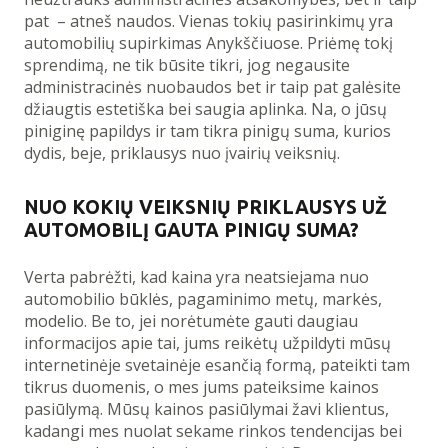
pat – atneš naudos. Vienas tokių pasirinkimų yra
automobilių supirkimas Anykščiuose. Priėmę tokį
sprendimą, ne tik būsite tikri, jog negausite
administracinės nuobaudos bet ir taip pat galėsite
džiaugtis estetiška bei saugia aplinka. Na, o jūsų
piniginę papildys ir tam tikra pinigų suma, kurios
dydis, beje, priklausys nuo įvairių veiksnių.
NUO KOKIŲ VEIKSNIŲ PRIKLAUSYS UŽ
AUTOMOBILĮ GAUTA PINIGŲ SUMA?
Verta pabrėžti, kad kaina yra neatsiejama nuo
automobilio būklės, pagaminimo metų, markės,
modelio. Be to, jei norėtumėte gauti daugiau
informacijos apie tai, jums reikėtų užpildyti mūsų
internetinėje svetainėje esančią formą, pateikti tam
tikrus duomenis, o mes jums pateiksime kainos
pasiūlymą. Mūsų kainos pasiūlymai žavi klientus,
kadangi mes nuolat sekame rinkos tendencijas bei