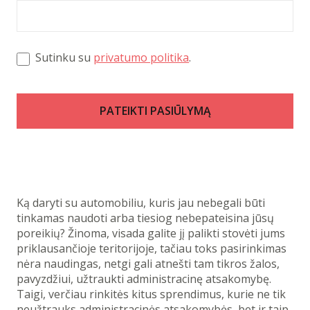
Sutinku su
privatumo politika
.
PATEIKTI PASIŪLYMĄ
Ką daryti su automobiliu, kuris jau nebegali būti
tinkamas naudoti arba tiesiog nebepateisina jūsų
poreikių? Žinoma, visada galite jį palikti stovėti jums
priklausančioje teritorijoje, tačiau toks pasirinkimas
nėra naudingas, netgi gali atnešti tam tikros žalos,
pavyzdžiui, užtraukti administracinę atsakomybę.
Taigi, verčiau rinkitės kitus sprendimus, kurie ne tik
neužtrauks administracinės atsakomybės, bet ir taip