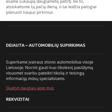
esame sukaupę daugiametę patirtį. Be to,
atsiskaitome tą pačią dieną, o tai leidžia patogiai
planuoti naujus pirkinius.
DEIAUTA – AUTOMOBILIŲ SUPIRKIMAS
Superkame įvairaus stovio automobilius visoje
Lietuvoje. Norint gauti kuo tikslesnį pasiūlymą
visuomet svarbu pateikti tikslią ir teisingą
informaciją mūsų specialistams.
Skaityti daugiau apie mus
REKVIZITAI