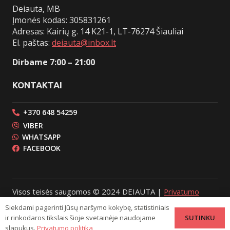
Deiauta, MB
Įmonės kodas: 305831261
Adresas: Kairių g. 14 K21-1, LT-76274 Šiauliai
El. paštas:
deiauta@inbox.lt
Dirbame 7:00 – 21:00
KONTAKTAI
+370 648 54259
VIBER
WHATSAPP
FACEBOOK
Visos teisės saugomos © 2024 DEIAUTA |
Privatumo
politika
Siekdami pagerinti Jūsų naršymo kokybę, statistiniais
SUTINKU
ir rinkodaros tikslais šioje svetainėje naudojame
Internetinių svetainių kūrimas |
DESAmedia
slapukus.
Privatumo politika