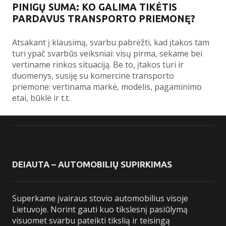
PINIGŲ SUMA: KO GALIMA TIKĖTIS
PARDAVUS TRANSPORTO PRIEMONĘ?
Atsakant į klausimą, svarbu pabrėžti, kad įtakos tam
turi ypač svarbūs veiksniai: visų pirma, sekame bei
vertiname rinkos situaciją. Be to, įtakos turi ir
duomenys, susiję su komercine transporto
priemone: vertinama markė, modelis, pagaminimo
etai, būklė ir t.t.
DEIAUTA – AUTOMOBILIŲ SUPIRKIMAS
Superkame įvairaus stovio automobilius visoje
Lietuvoje. Norint gauti kuo tikslesnį pasiūlymą
visuomet svarbu pateikti tikslią ir teisingą