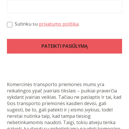
Sutinku su
privatumo politika
.
PATEIKTI PASIŪLYMĄ
Komercinės transporto priemonės mums yra
reikalingos ypač įvairiais tikslais – puikiai praverčia
vykdant įvairias veiklas. Tačiau ne paslaptis ir tai, kad
šios transporto priemonės kasdien dėvisi, gali
sugesti, be to, gali patekti ir į eismo įvykius, todėl
neretai nutinka taip, kad tampa tiesiog
nebetinkamomis naudoti. Taigi, tokiu atveju tenka
galvoti, ką daryti su nebetinkama naudoti komercine