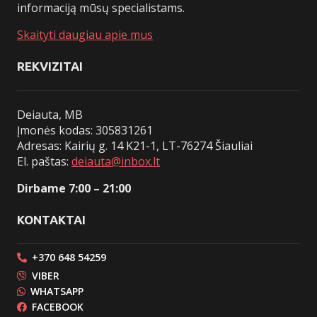
informaciją mūsų specialistams.
Skaityti daugiau apie mus
REKVIZITAI
Deiauta, MB
Įmonės kodas: 305831261
Adresas: Kairių g. 14 K21-1, LT-76274 Šiauliai
El. paštas:
deiauta@inbox.lt
Dirbame 7:00 – 21:00
KONTAKTAI
+370 648 54259
VIBER
WHATSAPP
FACEBOOK