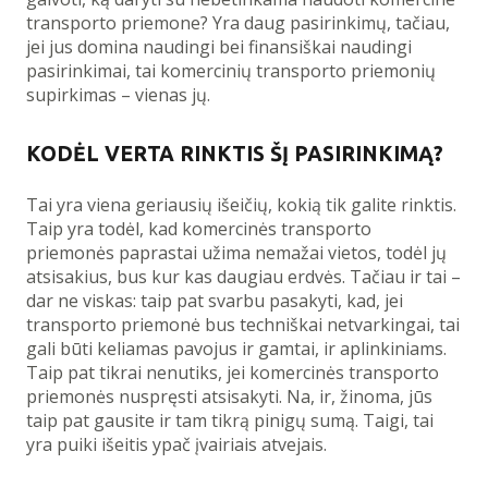
transporto priemone? Yra daug pasirinkimų, tačiau,
jei jus domina naudingi bei finansiškai naudingi
pasirinkimai, tai komercinių transporto priemonių
supirkimas – vienas jų.
KODĖL VERTA RINKTIS ŠĮ PASIRINKIMĄ?
Tai yra viena geriausių išeičių, kokią tik galite rinktis.
Taip yra todėl, kad komercinės transporto
priemonės paprastai užima nemažai vietos, todėl jų
atsisakius, bus kur kas daugiau erdvės. Tačiau ir tai –
dar ne viskas: taip pat svarbu pasakyti, kad, jei
transporto priemonė bus techniškai netvarkingai, tai
gali būti keliamas pavojus ir gamtai, ir aplinkiniams.
Taip pat tikrai nenutiks, jei komercinės transporto
priemonės nuspręsti atsisakyti. Na, ir, žinoma, jūs
taip pat gausite ir tam tikrą pinigų sumą. Taigi, tai
yra puiki išeitis ypač įvairiais atvejais.