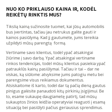
NUO KO PRIKLAUSO KAINA IR, KODĖL
REIKĖTŲ RINKTIS MUS?
Tikslią kainą sužinosite tuomet, kai jūsų automobilis
bus įvertintas, tačiau jau netrukus galite gauti ir
kainos pasiūlymą. Kad jį gautumėte, jums tereikia
užpildyti mūsų parengtą formą.
Vertiname savo klientus, todėl ypač atsakingai
žiūrime į savo darbą. Ypač atsakingai vertiname
rinkos tendencijas, todėl mūsų klientus pasiekia ypač
patrauklūs kainų pasiūlymai. Tačiau ir tai – dar ne
viskas, ką siūlome: atvyksime jums patogiu metu bei
parengsime visus reikiamus dokumentus.
Atsiskaitome iš karto, todėl dar tą pačią dieną gautus
pinigus galėsite panaudoti kitų pirkinių įsigijimui. Be
to, esame sukaupę daugiametę patirtį, tad mūsų
sukauptos žinios leidžia operatyviai reaguoti į esamą
situaciją bei pasiūlyti pačius geriausius sprendimus.