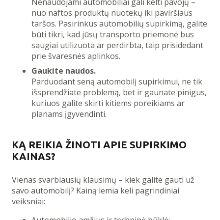
Nenaudojami automobiliai gali kelti pavojų –
nuo naftos produktų nuotekų iki paviršiaus
taršos. Pasirinkus automobilių supirkimą, galite
būti tikri, kad jūsų transporto priemonė bus
saugiai utilizuota ar perdirbta, taip prisidedant
prie švaresnės aplinkos.
Gaukite naudos.
Parduodant seną automobilį supirkimui, ne tik
išsprendžiate problemą, bet ir gaunate pinigus,
kuriuos galite skirti kitiems poreikiams ar
planams įgyvendinti.
KĄ REIKIA ŽINOTI APIE SUPIRKIMO
KAINAS?
Vienas svarbiausių klausimų – kiek galite gauti už
savo automobilį? Kainą lemia keli pagrindiniai
veiksniai:
Automobilio amžius ir techninė būklė;