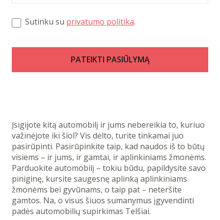
Sutinku su
privatumo politika
.
PATEIKTI PASIŪLYMĄ
Įsigijote kitą automobilį ir jums nebereikia to, kuriuo
važinėjote iki šiol? Vis dėlto, turite tinkamai juo
pasirūpinti. Pasirūpinkite taip, kad naudos iš to būtų
visiems – ir jums, ir gamtai, ir aplinkiniams žmonėms.
Parduokite automobilį – tokiu būdu, papildysite savo
piniginę, kursite saugesnę aplinką aplinkiniams
žmonėms bei gyvūnams, o taip pat – neteršite
gamtos. Na, o visus šiuos sumanymus įgyvendinti
padės automobilių supirkimas Telšiai.