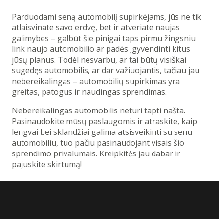
Parduodami seną automobilį supirkėjams, jūs ne tik
atlaisvinate savo erdvę, bet ir atveriate naujas
galimybes – galbūt šie pinigai taps pirmu žingsniu
link naujo automobilio ar padės įgyvendinti kitus
jūsų planus. Todėl nesvarbu, ar tai būtų visiškai
sugedęs automobilis, ar dar važiuojantis, tačiau jau
nebereikalingas – automobilių supirkimas yra
greitas, patogus ir naudingas sprendimas.
Nebereikalingas automobilis neturi tapti našta.
Pasinaudokite mūsų paslaugomis ir atraskite, kaip
lengvai bei sklandžiai galima atsisveikinti su senu
automobiliu, tuo pačiu pasinaudojant visais šio
sprendimo privalumais. Kreipkitės jau dabar ir
pajuskite skirtumą!