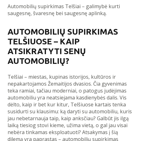
Automobilių supirkimas Telšiai – galimybė kurti
saugesnę, švaresnę bei saugesnę aplinką.
AUTOMOBILIŲ SUPIRKIMAS
TELŠIUOSE – KAIP
ATSIKRATYTI SENŲ
AUTOMOBILIŲ?
Telšiai – miestas, kupinas istorijos, kultūros ir
nepakartojamos Žemaitijos dvasios. Čia gyvenimas
teka ramiai, tačiau moderniai, o patogus judėjimas
automobiliu yra neatsiejama kasdienybės dalis. Vis
dėlto, kaip ir bet kur kitur, Telšiuose kartais tenka
susidurti su klausimu: ką daryti su automobiliu, kuris
jau nebetarnauja taip, kaip anksčiau? Galbūt jis ilgą
laiką tiesiog stovi kieme, užima vietą, o gal jau visai
nebėra tinkamas eksploatuoti? Atsakymas į šią
dilemą yra paprastas – automobilių supirkimas