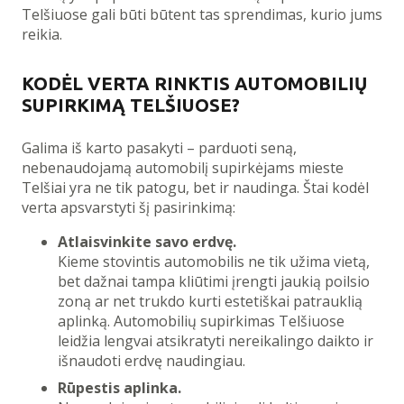
Telšiuose gali būti būtent tas sprendimas, kurio jums
reikia.
KODĖL VERTA RINKTIS AUTOMOBILIŲ
SUPIRKIMĄ TELŠIUOSE?
Galima iš karto pasakyti – parduoti seną,
nebenaudojamą automobilį supirkėjams mieste
Telšiai yra ne tik patogu, bet ir naudinga. Štai kodėl
verta apsvarstyti šį pasirinkimą:
Atlaisvinkite savo erdvę.
Kieme stovintis automobilis ne tik užima vietą,
bet dažnai tampa kliūtimi įrengti jaukią poilsio
zoną ar net trukdo kurti estetiškai patrauklią
aplinką. Automobilių supirkimas Telšiuose
leidžia lengvai atsikratyti nereikalingo daikto ir
išnaudoti erdvę naudingiau.
Rūpestis aplinka.