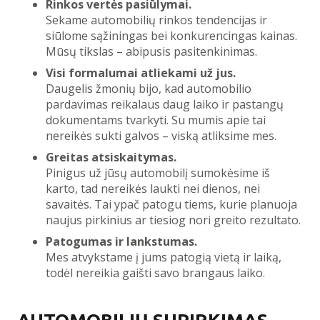
Rinkos vertės pasiūlymai.
Sekame automobilių rinkos tendencijas ir
siūlome sąžiningas bei konkurencingas kainas.
Mūsų tikslas – abipusis pasitenkinimas.
Visi formalumai atliekami už jus.
Daugelis žmonių bijo, kad automobilio
pardavimas reikalaus daug laiko ir pastangų
dokumentams tvarkyti. Su mumis apie tai
nereikės sukti galvos – viską atliksime mes.
Greitas atsiskaitymas.
Pinigus už jūsų automobilį sumokėsime iš
karto, tad nereikės laukti nei dienos, nei
savaitės. Tai ypač patogu tiems, kurie planuoja
naujus pirkinius ar tiesiog nori greito rezultato.
Patogumas ir lankstumas.
Mes atvykstame į jums patogią vietą ir laiką,
todėl nereikia gaišti savo brangaus laiko.