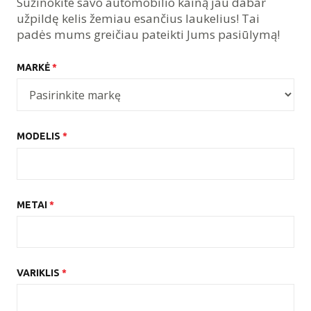
Sužinokite savo automobilio kainą jau dabar
užpildę kelis žemiau esančius laukelius! Tai
padės mums greičiau pateikti Jums pasiūlymą!
MARKĖ
*
MODELIS
*
METAI
*
VARIKLIS
*