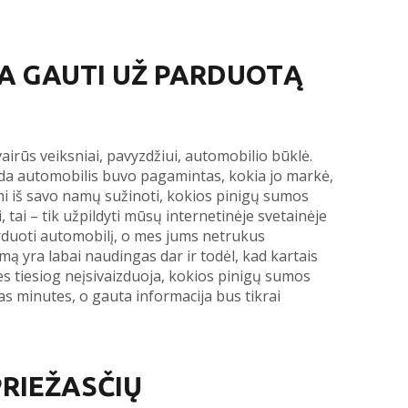
A GAUTI UŽ PARDUOTĄ
vairūs veiksniai, pavyzdžiui, automobilio būklė.
i, kada automobilis buvo pagamintas, kokia jo markė,
ami iš savo namų sužinoti, kokios pinigų sumos
i, tai – tik užpildyti mūsų internetinėje svetainėje
rduoti automobilį, o mes jums netrukus
ą yra labai naudingas dar ir todėl, kad kartais
s tiesiog neįsivaizduoja, kokios pinigų sumos
lias minutes, o gauta informacija bus tikrai
PRIEŽASČIŲ