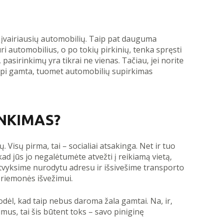
 įvairiausių automobilių. Taip pat dauguma
i automobilius, o po tokių pirkinių, tenka spręsti
pasirinkimų yra tikrai ne vienas. Tačiau, jei norite
 rūpi gamta, tuomet automobilių supirkimas
INKIMAS?
. Visų pirma, tai – socialiai atsakinga. Net ir tuo
kad jūs jo negalėtumėte atvežti į reikiamą vietą,
atvyksime nurodytu adresu ir išsivešime transporto
priemonės išvežimui.
 todėl, kad taip nebus daroma žala gamtai. Na, ir,
mus, tai šis būtent toks – savo piniginę