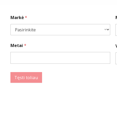
Markė
*
Metai
*
Tęsti toliau