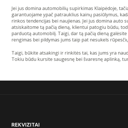
Jei jus domina automobilių supirkimas Klaipėdoje, tačia
garantuojame ypač patrauklius kainų pasiūlymus, kad
rinkos tendencijas bei naujienas. Jei jus domina auto s
atsiskaitome tą pačią dieną, klientui patogiu būdu, todė
parduotą automobilį. Taigi, dar tą pačią dieną galėsit
rengimas bei pildymas jums taip pat nesukels rūpesčių
Taigi, būkite atsakingi ir rinkitės tai, kas jums yra n
Tokiu būdu kursite saugesnę bei švaresnę aplinką, tur
REKVIZITAI