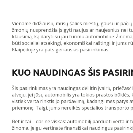
Viename didžiausių mūsų šalies miestų, gausu ir pačių
žmonių nusprendžia įsigyti naujus ar naujesnius nei tur
klausimą, ką daryti su jau turimu automobiliu? Žinoma, 
būti socialiai atsakingi, ekonomiškai raštingi ir jums
Klaipėdoje yra pats geriausias pasirinkimas.
KUO NAUDINGAS ŠIS PASIR
Šis pasirinkimas yra naudingas dėl itin įvairių priežasčių
atveju, jei jūsų automobilis yra tokios prastos būklės, 
vistiek verta rinktis jo pardavimą, kadangi mes patys 
priemonę. Taigi, jums nereikės specialios transporto 
Bet ir tai – dar ne viskas: automobilį parduoti verta ir
žinoma, jeigu vertinate finansiškai naudingus pasirinki