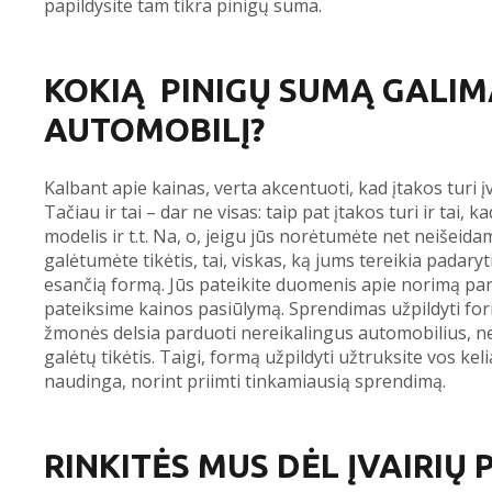
papildysite tam tikra pinigų suma.
KOKIĄ PINIGŲ SUMĄ GALIM
AUTOMOBILĮ?
Kalbant apie kainas, verta akcentuoti, kad įtakos turi į
Tačiau ir tai – dar ne visas: taip pat įtakos turi ir ta
modelis ir t.t. Na, o, jeigu jūs norėtumėte net neišeid
galėtumėte tikėtis, tai, viskas, ką jums tereikia padaryt
esančią formą. Jūs pateikite duomenis apie norimą pa
pateiksime kainos pasiūlymą. Sprendimas užpildyti form
žmonės delsia parduoti nereikalingus automobilius, ne
galėtų tikėtis. Taigi, formą užpildyti užtruksite vos ke
naudinga, norint priimti tinkamiausią sprendimą.
RINKITĖS MUS DĖL ĮVAIRIŲ 