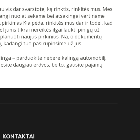
u vis dar svarstote, ką rinktis, rinkitės mus. Mes
angi nuolat sekame bei atsakingai vertiname
upirkimas Klaipėda, rinkitės mus dar ir todėl, kad
l jums tikrai nereikės ilgai laukti pinigų už
e planuoti naujus pirkinius. Na, o dokumentų
, kadangi tuo pasirūpinsime už jus.
audinga – parduokite nebereikalingą automobilį.
ėsite daugiau erdvės, be to, gausite pajamų.
KONTAKTAI