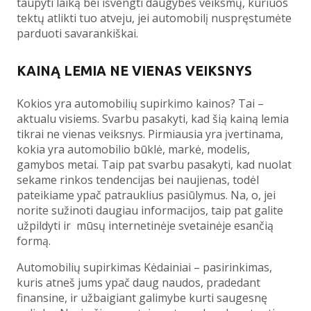
taupyti laiką bei išvengti daugybės veiksmų, kuriuos
tektų atlikti tuo atveju, jei automobilį nuspręstumėte
parduoti savarankiškai.
KAINĄ LEMIA NE VIENAS VEIKSNYS
Kokios yra automobilių supirkimo kainos? Tai –
aktualu visiems. Svarbu pasakyti, kad šią kainą lemia
tikrai ne vienas veiksnys. Pirmiausia yra įvertinama,
kokia yra automobilio būklė, markė, modelis,
gamybos metai. Taip pat svarbu pasakyti, kad nuolat
sekame rinkos tendencijas bei naujienas, todėl
pateikiame ypač patrauklius pasiūlymus. Na, o, jei
norite sužinoti daugiau informacijos, taip pat galite
užpildyti ir mūsų internetinėje svetainėje esančią
formą.
Automobilių supirkimas Kėdainiai – pasirinkimas,
kuris atneš jums ypač daug naudos, pradedant
finansine, ir užbaigiant galimybe kurti saugesnę