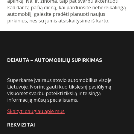
aplinką. Na, ir, žinoma, taip pat svarbu akcentuoti,
kad dar tą pačią dieną, kai parduosite nebereikalingą
automobilį, galėsite pradėti planuoti naujus
pirkinius, nes su jumis atsiskaitysime iš karto.
DEIAUTA – AUTOMOBILIŲ SUPIRKIMAS
Superkame įvairaus stovio automobilius visoje
Lietuvoje. Norint gauti kuo tikslesnį pasiūlymą
visuomet svarbu pateikti tikslią ir teisingą
informaciją mūsų specialistams.
Skaityti daugiau apie mus
REKVIZITAI