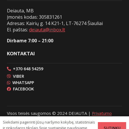
Deiauta, MB
Įmonės kodas: 305831261
Adresas: Kairių g. 14 K21-1, LT-76274 Šiauliai
El. paštas:
deiauta@inbox.lt
Dirbame 7:00 – 21:00
KONTAKTAI
+370 648 54259
VIBER
WHATSAPP
FACEBOOK
Visos teisės saugomos © 2024 DEIAUTA |
Privatumo
politika
Siekdami pagerinti Jūsų naršymo kokybę, statistiniais
SUTINKU
ir rinkodaros tikslais šioje svetainėje naudojame