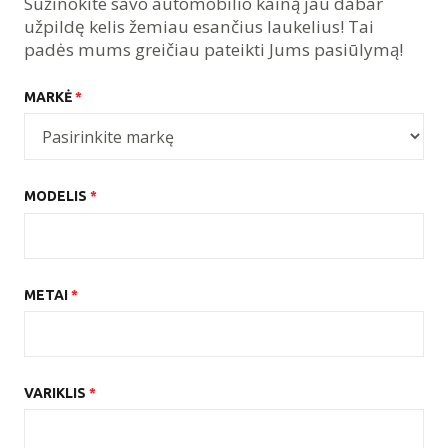
Sužinokite savo automobilio kainą jau dabar
užpildę kelis žemiau esančius laukelius! Tai
padės mums greičiau pateikti Jums pasiūlymą!
MARKĖ
*
MODELIS
*
METAI
*
VARIKLIS
*