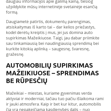
daugiau informacijos apie galimą kainą, tiesiog
užpildykite mūsų internetinėje svetainėje esančią
formą.
Daugiametė patirtis, dokumentų parengimas,
atsiskaitymas iš karto tai – dar kelios priežastys,
kodėl derėtų kreiptis į mus, jei jus domina auto
supirkimas Mažeikiuose. Taigi, jau dabar priimkite
sau tinkamiausią bei naudingiausią sprendimą bei
kurkite kitokią aplinką – saugesnę, švaresnę,
gražesnę.
AUTOMOBILIŲ SUPIRKIMAS
MAŽEIKIUOSE – SPRENDIMAS
BE RŪPESČIŲ
Mažeikiai – miestas, kuriame gyvenimas verda
aktyviai ir moderniai, tačiau tuo pačiu išlaikoma rami
ir jauki atmosfera. Kaip ir bet kur kitur, automobilis
čia yra nepakeičiama kasdienybės dalis – nuo