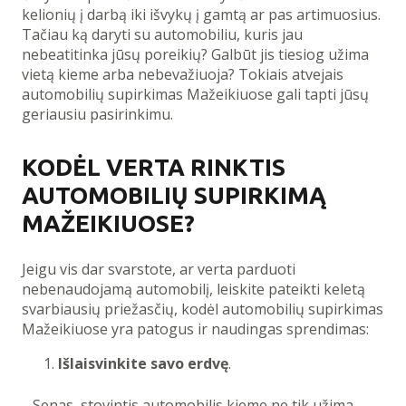
kelionių į darbą iki išvykų į gamtą ar pas artimuosius.
Tačiau ką daryti su automobiliu, kuris jau
nebeatitinka jūsų poreikių? Galbūt jis tiesiog užima
vietą kieme arba nebevažiuoja? Tokiais atvejais
automobilių supirkimas Mažeikiuose gali tapti jūsų
geriausiu pasirinkimu.
KODĖL VERTA RINKTIS
AUTOMOBILIŲ SUPIRKIMĄ
MAŽEIKIUOSE?
Jeigu vis dar svarstote, ar verta parduoti
nebenaudojamą automobilį, leiskite pateikti keletą
svarbiausių priežasčių, kodėl automobilių supirkimas
Mažeikiuose yra patogus ir naudingas sprendimas:
Išlaisvinkite savo erdvę
.
Senas, stovintis automobilis kieme ne tik užima