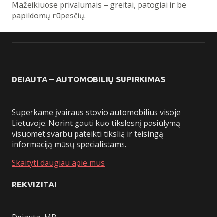
Mažeikiuose privalumais – greitai, patogiai ir be
papildomų rūpesčių.
DEIAUTA – AUTOMOBILIŲ SUPIRKIMAS
Superkame įvairaus stovio automobilius visoje
Lietuvoje. Norint gauti kuo tikslesnį pasiūlymą
visuomet svarbu pateikti tikslią ir teisingą
informaciją mūsų specialistams.
Skaityti daugiau apie mus
REKVIZITAI