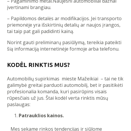
– Pagaminimo metai.Naujesni automobiliai dažnai
įvertinami brangiau.
– Papildomos detalės ar modifikacijos. Jei transporto
priemonėje yra išskirtinių detalių ar naujos įrangos,
tai taip pat gali padidinti kainą.
Norint gauti preliminarų pasiūlymą, tereikia pateikti
šią informaciją internetinėje formoje arba telefonu.
KODĖL RINKTIS MUS?
Automobilių supirkimas mieste Mažeikiai – tai ne tik
galimybė greitai parduoti automobilį, bet ir pasitikėti
profesionalia komanda, kuri pasirūpins visais
rūpesčiais už jus. Štai kodėl verta rinktis mūsų
paslaugas:
Patrauklios kainos.
Mes sekame rinkos tendencijas ir siūlome