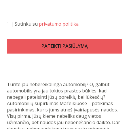
Sutinku su
privatumo politika
.
PATEIKTI PASIŪLYMĄ
Turite jau nebereikalingą automobilį? O, galbūt
automobilis yra jau tokios prastos būklės, kad
nebegali pateisinti jūsų poreikių bei lūkesčių?
Automobilių supirkimas Mažeikiuose – patikimas
pasirinkimas, kuris jums atneš įvairiapusės naudos.
Visų pirma, jūsų kieme nebeliks daug vietos
užimančio, bet naudos jau nebenešančio daikto. Dar
daugiau, nebenaudojama transporto priemonė