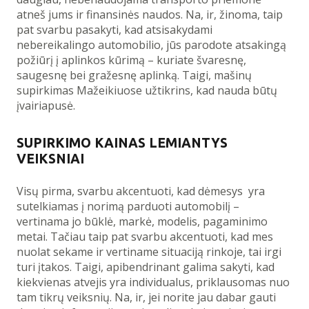
atneš jums ir finansinės naudos. Na, ir, žinoma, taip
pat svarbu pasakyti, kad atsisakydami
nebereikalingo automobilio, jūs parodote atsakingą
požiūrį į aplinkos kūrimą – kuriate švaresnę,
saugesnę bei gražesnę aplinką. Taigi, mašinų
supirkimas Mažeikiuose užtikrins, kad nauda būtų
įvairiapusė.
SUPIRKIMO KAINAS LEMIANTYS
VEIKSNIAI
Visų pirma, svarbu akcentuoti, kad dėmesys yra
sutelkiamas į norimą parduoti automobilį –
vertinama jo būklė, markė, modelis, pagaminimo
metai. Tačiau taip pat svarbu akcentuoti, kad mes
nuolat sekame ir vertiname situaciją rinkoje, tai irgi
turi įtakos. Taigi, apibendrinant galima sakyti, kad
kiekvienas atvejis yra individualus, priklausomas nuo
tam tikrų veiksnių. Na, ir, jei norite jau dabar gauti