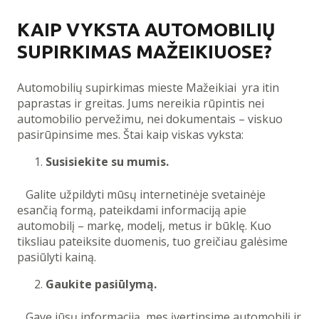
KAIP VYKSTA AUTOMOBILIŲ
SUPIRKIMAS MAŽEIKIUOSE?
Automobilių supirkimas mieste Mažeikiai yra itin
paprastas ir greitas. Jums nereikia rūpintis nei
automobilio pervežimu, nei dokumentais – viskuo
pasirūpinsime mes. Štai kaip viskas vyksta:
Susisiekite su mumis.
Galite užpildyti mūsų internetinėje svetainėje
esančią formą, pateikdami informaciją apie
automobilį – markę, modelį, metus ir būklę. Kuo
tiksliau pateiksite duomenis, tuo greičiau galėsime
pasiūlyti kainą.
Gaukite pasiūlymą.
Gavę jūsų informaciją, mes įvertinsime automobilį ir